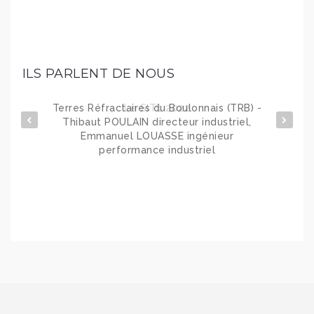
ILS PARLENT DE NOUS
Terres Réfractaires du Boulonnais (TRB) -
Omnicana
Thibaut POULAIN directeur industriel,
Emmanuel LOUASSE ingénieur
performance industriel