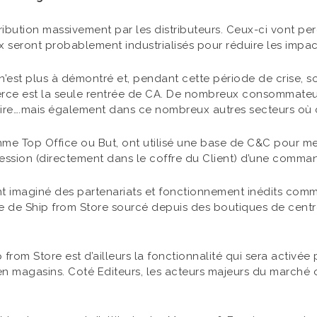
tribution massivement par les distributeurs. Ceux-ci vont 
x seront probablement industrialisés pour réduire les impa
n n’est plus à démontré et, pendant cette période de crise,
rce est la seule rentrée de CA. De nombreux consommateurs
aire….mais également dans ce nombreux autres secteurs où ce
e Top Office ou But, ont utilisé une base de C&C pour mett
ssession (directement dans le coffre du Client) d’une com
ent imaginé des partenariats et fonctionnement inédits co
e de Ship from Store sourcé depuis des boutiques de cen
from Store est d’ailleurs la fonctionnalité qui sera activé
s en magasins. Coté Editeurs, les acteurs majeurs du marché