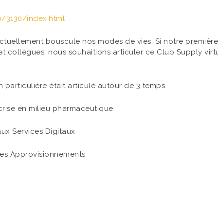
0/3130/index.html
 actuellement bouscule nos modes de vies. Si notre premiè
et collègues, nous souhaitions articuler ce Club Supply vi
n particulière était articulé autour de 3 temps
 crise en milieu pharmaceutique
aux Services Digitaux
 des Approvisionnements