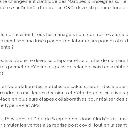
ré le changement d’attitude des Marques & Enseignes sur l
ières sur l’intérêt d’opérer en C&C, drive, ship from store e
e du confinement, tous les managers sont confrontés à une d
nement sont maitrisés par nos collaborateurs pour piloter 
iente ?
rise d’activité devra se préparer et se piloter de manière t
res permettra d’écrire les paris de relance mais l’ensemble 
ks.
et l’adaptation des modèles de calculs seront des étapes c
ndre les meilleures décisions et d’être force d’initiative 
ace en plusieurs étapes collaboratives pour réaliser des sce
e type ERP et APS.
o., Prévisions et Data de Suppleo ont donc étudiées et travai
 simuler les ventes à la reprise post covid, tout en laissant