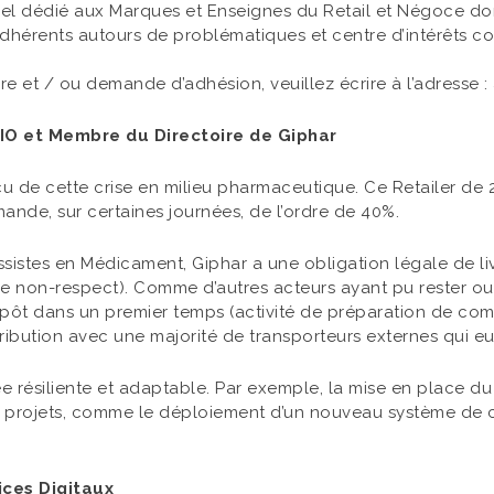
l dédié aux Marques et Enseignes du Retail et Négoce dont 
 Adhérents autours de problématiques et centre d’intérêts 
 et / ou demande d’adhésion, veuillez écrire à l’adresse :
IO et Membre du Directoire de Giphar
u de cette crise en milieu pharmaceutique. Ce Retailer de
nde, sur certaines journées, de l’ordre de 40%.
ossistes en Médicament, Giphar a une obligation légale de liv
 non-respect). Comme d’autres acteurs ayant pu rester ou
trepôt dans un premier temps (activité de préparation de 
istribution avec une majorité de transporteurs externes qui 
e résiliente et adaptable. Par exemple, la mise en place du
ins projets, comme le déploiement d’un nouveau système de c
ices Digitaux