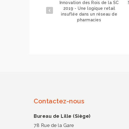
pleo propose une offre
Innovation des Rois de la SC
-Covid pour piloter vos
2019 - Une logique retail
approvisionnements
insuflée dans un réseau de
pharmacies
Contactez-nous
Bureau de Lille (Siège)
78 Rue de la Gare