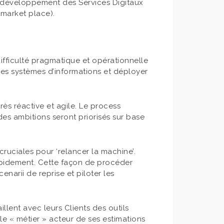
e développement des Services Digitaux
t market place).
ifficulté pragmatique et opérationnelle
des systèmes d’informations et déployer
rès réactive et agile. Le process
des ambitions seront priorisés sur base
ruciales pour ‘relancer la machine’.
rapidement. Cette façon de procéder
narii de reprise et piloter les
llent avec leurs Clients des outils
 le « métier » acteur de ses estimations