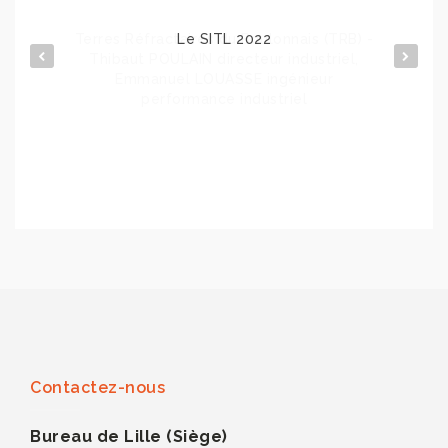
Terres Réfractaires du Boulonnais (TRB) -
Le SITL 2022
Omnicana
Thibaut POULAIN directeur industriel,
Emmanuel LOUASSE ingénieur
performance industriel
Contactez-nous
Bureau de Lille (Siège)