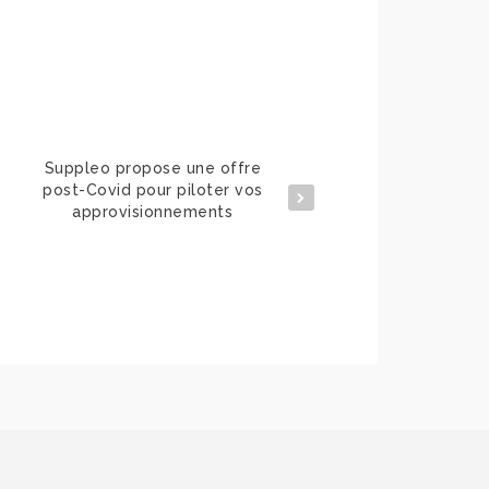
Suppleo propose une offre
Suppleo et son Club S
post-Covid pour piloter vos
planchent sur la gesti
approvisionnements
appros