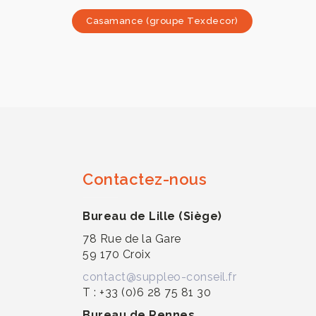
Navigation
Previous
Casamance (groupe Texdecor)
de
post:
l’article
Contactez-nous
Bureau de Lille (Siège)
78 Rue de la Gare
59 170 Croix
contact@suppleo-conseil.fr
T : +33 (0)6 28 75 81 30
Bureau de Rennes