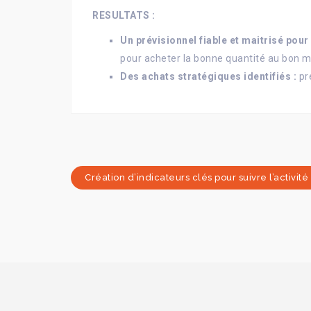
RESULTATS :
Un prévisionnel fiable et maitrisé pour
pour acheter la bonne quantité au bon
Des achats stratégiques identifiés :
pre
Navigation
Previous
Création d’indicateurs clés pour suivre l’activité
de
post:
l’article