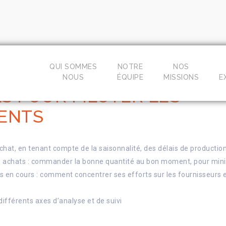
QUI SOMMES
NOTRE
NOS
NOUS
ÉQUIPE
MISSIONS
E
LS POUR PILOTER LES
ENTS
chat, en tenant compte de la saisonnalité, des délais de production
 achats : commander la bonne quantité au bon moment, pour minimi
ats en cours : comment concentrer ses efforts sur les fournisseurs 
différents axes d’analyse et de suivi