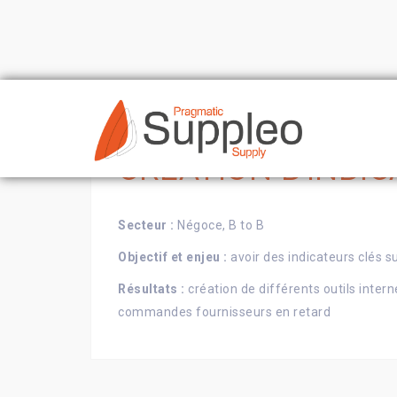
Skip
to
content
CRÉATION D’INDI
Secteur :
Négoce, B to B
Objectif et enjeu :
avoir des indicateurs clés s
Résultats :
création de différents outils intern
commandes fournisseurs en retard