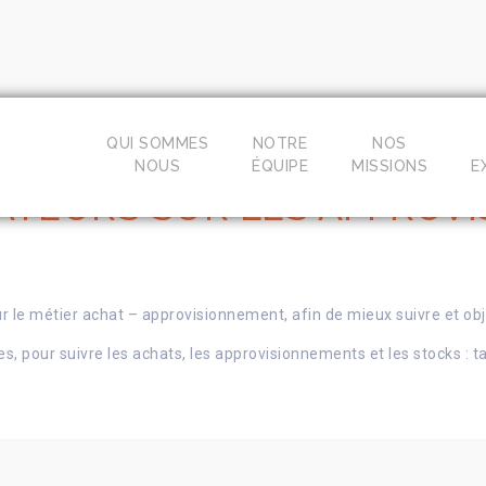
QUI SOMMES
NOTRE
NOS
NOUS
ÉQUIPE
MISSIONS
E
CATEURS SUR LES APPROV
ur le métier achat – approvisionnement, afin de mieux suivre et obj
es, pour suivre les achats, les approvisionnements et les stocks : t