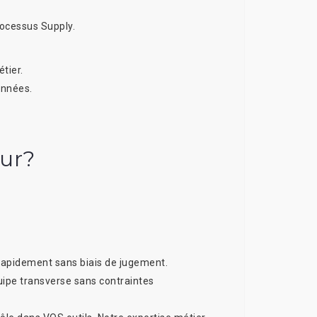
rocessus Supply.
tier.
onnées.
ur?
rapidement sans biais de jugement.
uipe transverse
sans contraintes