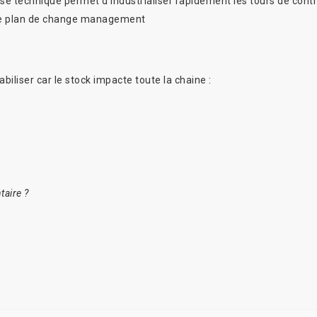
tise technique permet d
’industrialiser rapidemen
t les tours de cont
e
plan de change management
abiliser car le stock impacte toute la chaine :
taire ?