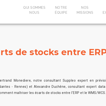
QUI SOMMES
NOTRE
NOS
NOUS
ÉQUIPE
MISSIONS
E
carts de stocks entre 
ertrand Monediere, notre consultant Suppleo expert en prévis
Nantes - Rennes) et Alexandre Duchêne, consultant expert data d
omment maîtriser les écarts de stocks entre l'ERP et le WMS/WCS