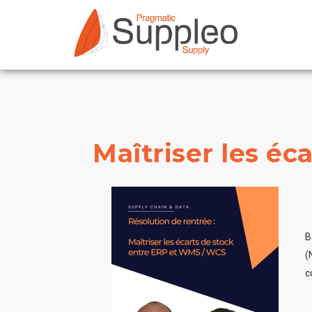
Maîtriser les é
B
(
c