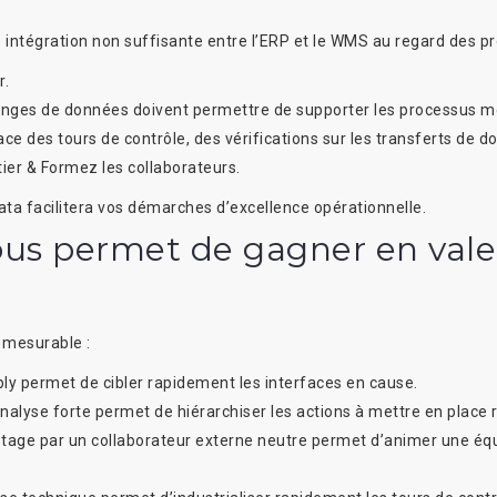
e intégration non suffisante entre l’ERP et le WMS au regard des p
r
.
hanges de données doivent permettre de supporter les processus mé
ace des tours de contrôle,
des
vérifications sur les transferts de d
ier
&
Formez les collaborateurs.
data facilitera vos démarches d’excellence opérationnelle.
ous permet de gagner en vale
 mesurable :
ply
permet de cibler rapidement les interfaces en cause.
analyse forte permet de hiérarchiser
les actions
à mettre en place 
lotage par un collaborateur externe neutre permet
d’animer une éq